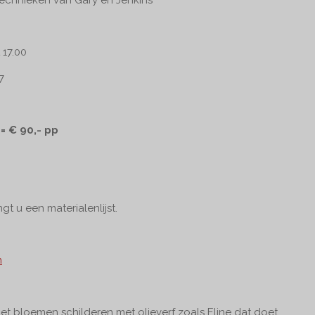
t 17.00
7
 = € 90,- pp
t u een materialenlijst.
m
et bloemen schilderen met olieverf zoals Eline dat doet.