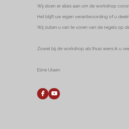
Wij doen er alles aan om de workshop corona
Het blijft uw eigen verantwoording of u deeln
Wij zullen u van te voren van de regels op 
Zowel bij de workshop als thuis wens ik u vee
Eline Ulaen
F
Y
a
o
c
u
e
T
b
u
o
b
o
e