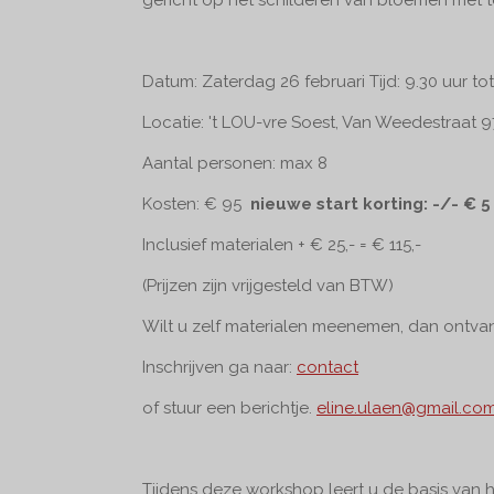
Datum: Zaterdag 26 februari
Tijd: 9.30 uur to
Locatie: 't LOU-vre Soest, Van Weedestraat 9
Aantal personen: max 8
Kosten: € 95
nieuwe start korting: -/-
€ 5
Inclusief materialen + € 25,- = € 115,-
(Prijzen zijn vrijgesteld van BTW)
Wilt u zelf materialen meenemen, dan ontvang
Inschrijven ga naar:
contact
of stuur een berichtje.
eline.ulaen@gmail.co
Tijdens deze workshop leert u de basis van h