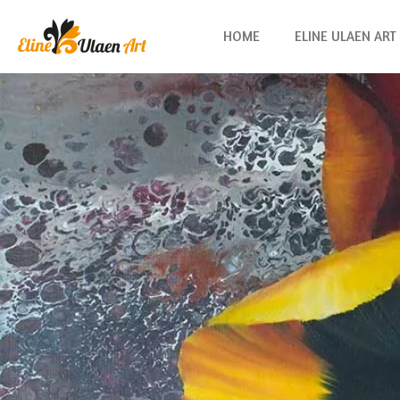
Ga
HOME
ELINE ULAEN ART
direct
naar
de
hoofdinhoud